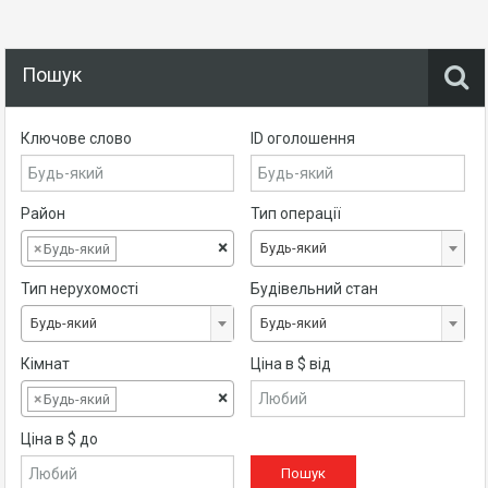
Пошук
Ключове слово
ID оголошення
Район
Тип операції
×
Будь-який
×
Будь-який
Тип нерухомості
Будівельний стан
Будь-який
Будь-який
Кімнат
Ціна в $ від
×
×
Будь-який
Ціна в $ до