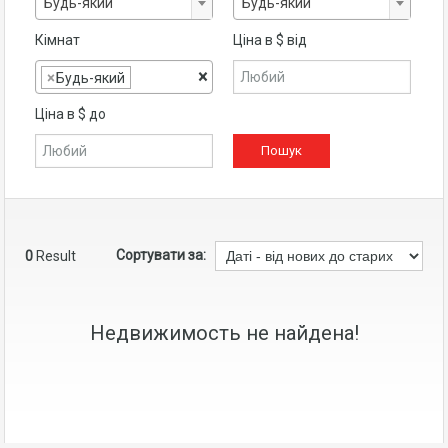
Будь-який
Будь-який
Кімнат
Ціна в $ від
×
×
Будь-який
Ціна в $ до
Сортувати за:
0
Result
Недвижимость не найдена!