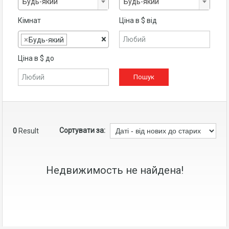
Будь-який
Будь-який
Кімнат
Ціна в $ від
×
×
Будь-який
Ціна в $ до
Сортувати за:
0
Result
Недвижимость не найдена!