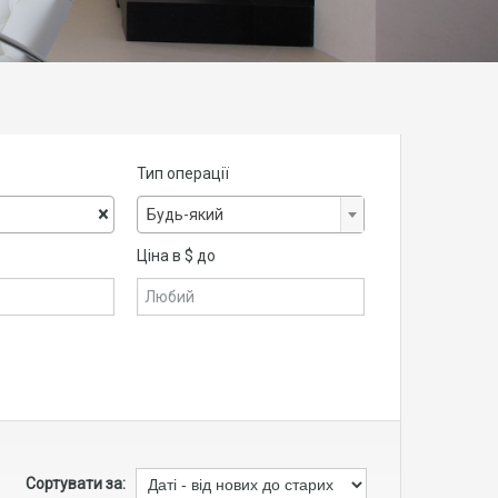
Тип операції
×
Будь-який
Ціна в $ до
Сортувати за: