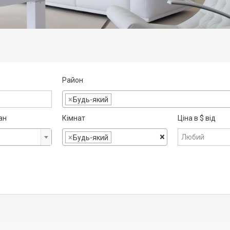
Район
×
Будь-який
ан
Кімнат
Ціна в $ від
×
×
Будь-який