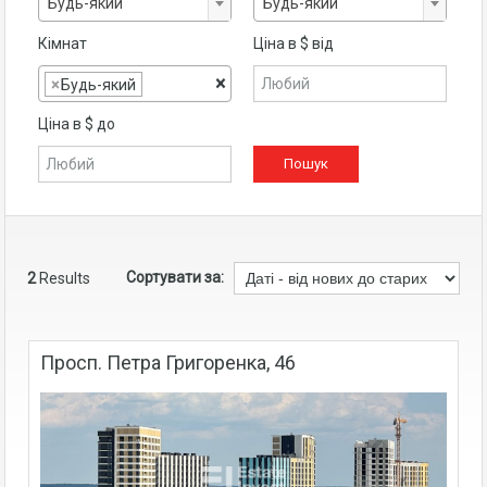
Будь-який
Будь-який
Кімнат
Ціна в $ від
×
×
Будь-який
Ціна в $ до
Сортувати за:
2
Results
Просп. Петра Григоренка, 46