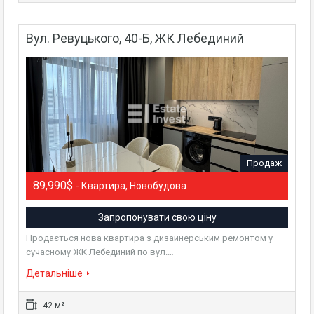
Вул. Ревуцького, 40-Б, ЖК Лебединий
Продаж
89,990$
- Квартира, Новобудова
Запропонувати свою ціну
Продається нова квартира з дизайнерським ремонтом у
сучасному ЖК Лебединий по вул.…
Детальніше
42 м²