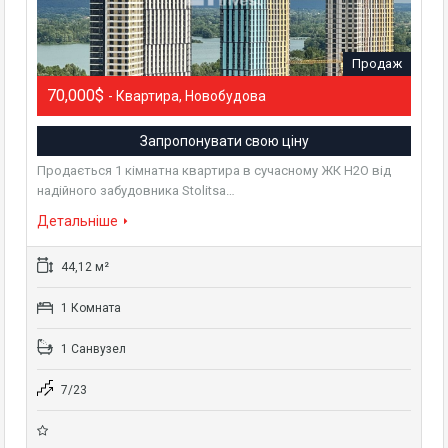
Продаж
70,000$
- Квартира, Новобудова
Запропонувати свою ціну
Продається 1 кімнатна квартира в сучасному ЖК H2O від
надійного забудовника Stolitsa…
Детальніше
44,12 м²
1 Комната
1 Санвузел
7/23