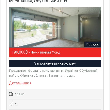
М. Українка, Обухівський Р-Н
Продаж
199,000$
- Нежитловий Фонд
Запропонувати свою ціну
Продається фасадне приміщення, м. Українка, Обухівський
район, Київська область . Загальна площа…
Детальніше
168 м²
1