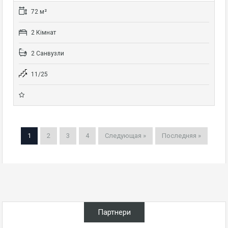
72 м²
2 Кімнат
2 Санвузли
11/25
1
2
3
4
Следующая »
Последняя »
Партнери