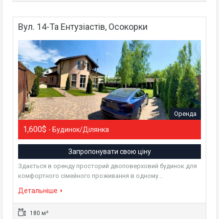
Вул. 14-Та Ентузіастів, Осокорки
Оренда
1,600$
- Будинок/Ділянка
Запропонувати свою ціну
Здається в оренду просторий двоповерховий будинок для
комфортного сімейного проживання в одному…
Детальніше
180 м²