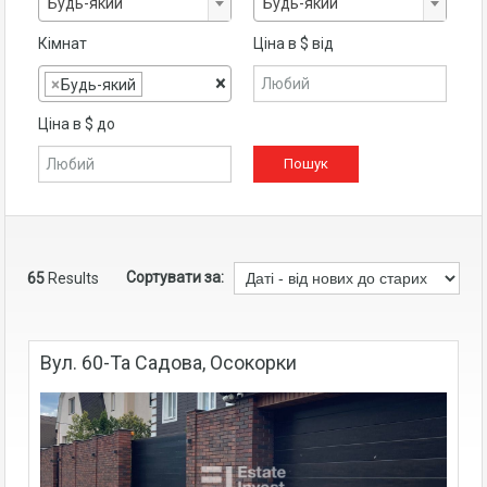
Будь-який
Будь-який
Кімнат
Ціна в $ від
×
×
Будь-який
Ціна в $ до
Сортувати за:
65
Results
Вул. 60-Та Садова, Осокорки