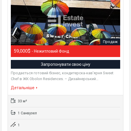
Продаж
59,000$
- Нежитловий Фонд
Запропонувати свою ціну
Продається готовий бізнес, кондитерска-кав’ярня Sweet
Chef в ЖК Obolon Residences. – Дизайнерський…
Детальніше
33 м²
1 Санвузел
1