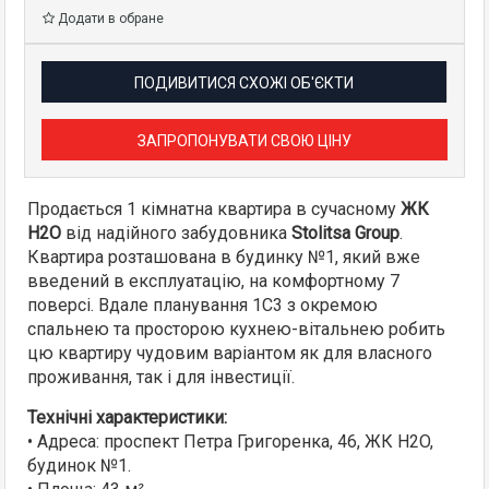
Додати в обране
ПОДИВИТИСЯ СХОЖІ ОБ'ЄКТИ
ЗАПРОПОНУВАТИ СВОЮ ЦІНУ
Продається 1 кімнатна квартира в сучасному
ЖК
H2O
від надійного забудовника
Stolitsa Group
.
Квартира розташована в будинку №1, який вже
введений в експлуатацію, на комфортному 7
поверсі. Вдале планування 1С3 з окремою
спальнею та просторою кухнею-вітальнею робить
цю квартиру чудовим варіантом як для власного
проживання, так і для інвестиції.
Технічні характеристики:
• Адреса: проспект Петра Григоренка, 46, ЖК H2O,
будинок №1.