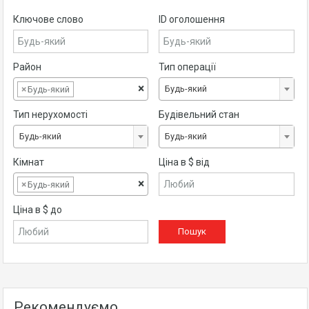
Ключове слово
ID оголошення
Район
Тип операції
×
Будь-який
×
Будь-який
Тип нерухомості
Будівельний стан
Будь-який
Будь-який
Кімнат
Ціна в $ від
×
×
Будь-який
Ціна в $ до
Рекомендуємо