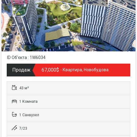
ID Об'єкта : 1W6034
Продаж
67,000$
- Квартира, Новобудова
43 м²
1 Комната
1 Санвузел
7/23